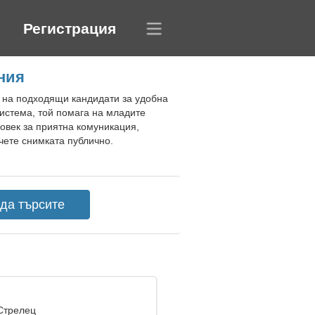
Регистрация
ния
и на подходящи кандидати за удобна
истема, той помага на младите
овек за приятна комуникация,
чете снимката публично.
 Стрелец