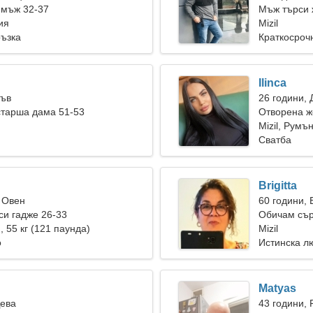
 мъж 32-37
Мъж търси 
ия
Mizil
ръзка
Краткосроч
Ilinca
Лъв
26 години, 
старша дама 51-53
Отворена ж
Mizil, Румъ
Сватба
Brigitta
 Овен
60 години,
и гадже 26-33
Обичам сър
), 55 кг (121 паунда)
Mizil
о
Истинска л
Matyas
Дева
43 години, 