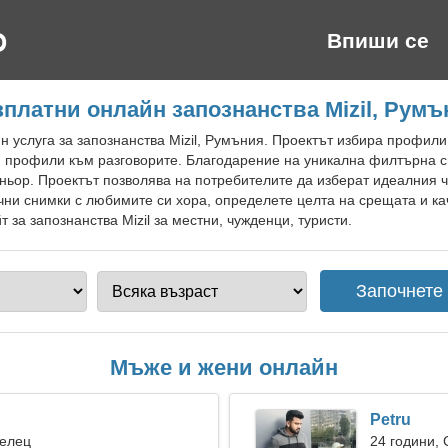
Впиши се
зплатни онлайн запознанства Mizil, Румъ
 услуга за запознанства Mizil, Румъния. Проектът избира профил
 профили към разговорите. Благодарение на уникална филтърна с
ньор. Проектът позволява на потребителите да изберат идеалния ч
ни снимки с любимите си хора, определете целта на срещата и ка
 за запознанства Mizil за местни, чужденци, туристи.
Мъже и жени онлайн
Petru
Телец
24 години,