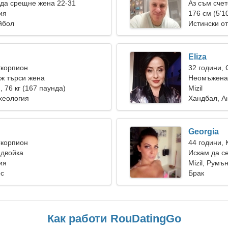
да срещне жена 22-31
Аз съм счет
ия
176 см (5'10
йбол
Истински о
Eliza
Скорпион
32 години,
ж търси жена
Неомъжена 
), 76 кг (167 паунда)
Mizil
хеология
Хандбал, А
Georgia
Скорпион
44 години, 
 двойка
Искам да с
ия
Mizil, Румъ
ес
Брак
Как работи RouDatingGo