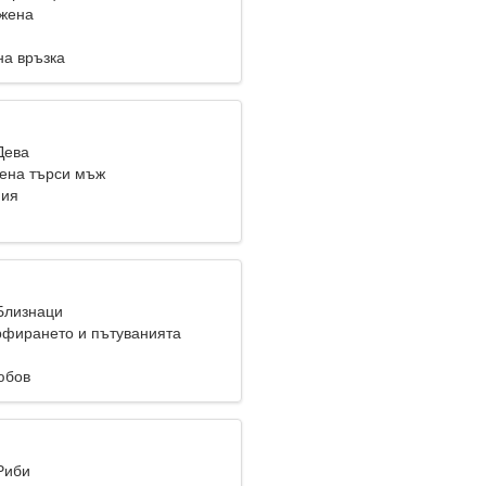
жена
на връзка
Дева
ена търси мъж
ния
 Близнаци
фирането и пътуванията
юбов
Риби