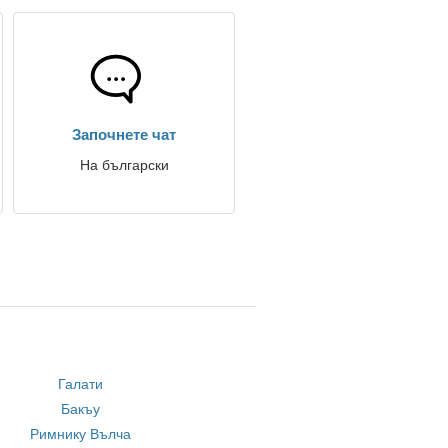
Започнете чат
На български
Галати
Бакъу
Римнику Вълча