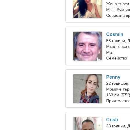
Жена търси
Mizil, Румън
Сериозна в
Cosmin
58 години, 
Мъж търси 
Mizil
Семейство
Penny
22 годишен,
Момиче търс
163 см (5'5"
Приятелств
Cristi
33 години, 