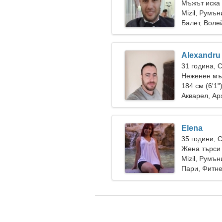
Мъжът иска 
Mizil, Румън
Балет, Воле
Alexandru
31 година, 
Неженен мъ
184 см (6'1"
Акварел, Ар
Elena
35 години, 
Жена търси
Mizil, Румън
Пари, Фитн