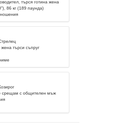
оводител, търся готина жена
"), 86 кг (189 паунда)
тношения
 Стрелец
жена търси съпруг
ниме
Козирог
е срещам с общителен мъж
ния