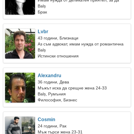
Имам нужда от деликатен приятел, за да
отидем на къмпинг заедно
Balș
Брак
Lvbr
43 години, Близнаци
Аз съм адвокат, имам нужда от романтична
жена
Balș
Истински отношения
Alexandru
36 години, Дева
Мъжът иска да срещне жена 24-33
Balș, Румъния
Философия, Бизнес
Cosmin
24 години, Рак
Мъж търси жена 23-31