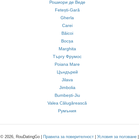
Рошиори де Веде
Fetești-Gară
Gherla
Carei
Băicoi
Bocșa
Marghita
Търгу Фрумос
Poiana Mare
Цъндърей
Jilava
Jimbolia
Bumbești-Jiu
Valea Călugărească
Румъния
© 2026, RouDatingGo |
Правила за поверителност
|
Условия за ползване
|