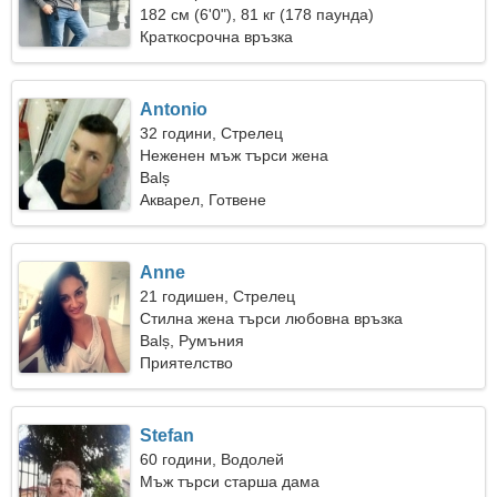
182 см (6'0"), 81 кг (178 паунда)
Краткосрочна връзка
Antonio
32 години, Стрелец
Неженен мъж търси жена
Balș
Акварел, Готвене
Anne
21 годишен, Стрелец
Стилна жена търси любовна връзка
Balș, Румъния
Приятелство
Stefan
60 години, Водолей
Мъж търси старша дама