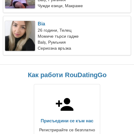
Чужди езици, Макраме
Bia
26 години, Телец
Момиче търси гадже
Balș, Румъния
Сериозна връзка
Как работи RouDatingGo
Присъедини се към нас
Регистрирайте се безплатно