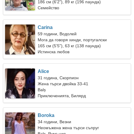
186 см (6'2"), 89 кг (196 паунда)
Семейство
Carina
59 години, Водолей
Мога да говоря хинди, португалски
165 см (5'5"), 63 кг (138 паунда)
Истинска любов
Alice
31 година, Скорпион
Жена търси двойка 33-41
Balș
Приключенията, Билярд
Boroka
34 години, Везни
Неомъжена жена търси съпруг
Balș, Румъния