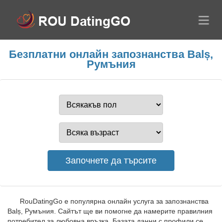
Безплатни онлайн запознанства Balș,
Румъния
RouDatingGo е популярна онлайн услуга за запознанства
Balș, Румъния. Сайтът ще ви помогне да намерите правилния
потребител за любовна връзка. Базата данни с профили се