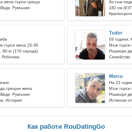
на жена търси среща
Аз съм пед
 Веде, Румъния
привлекате
182 см (6'0"
Краткосроч
Tudor
Риби
59 години, 
ж търси жена 23-30
Мъж търси 
), 80 кг (176 паунда)
Рошиори де
 Роботика
Семейство
Marcu
Везни
На 23 годи
 да срещне жена
Мъж търси 
 Веде, Румъния
Рошиори де
ки, История
Истински о
Как работи RouDatingGo