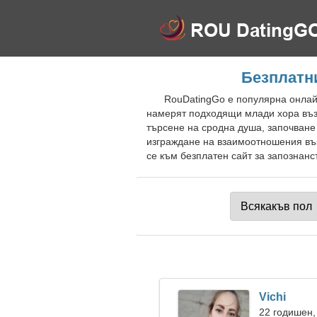
Безплатн
RouDatingGo е популярна онлай
намерят подходящи млади хора въз 
търсене на сродна душа, започване
изграждане на взаимоотношения въз
се към безплатен сайт за запознанс
Vichi
22 годишен,