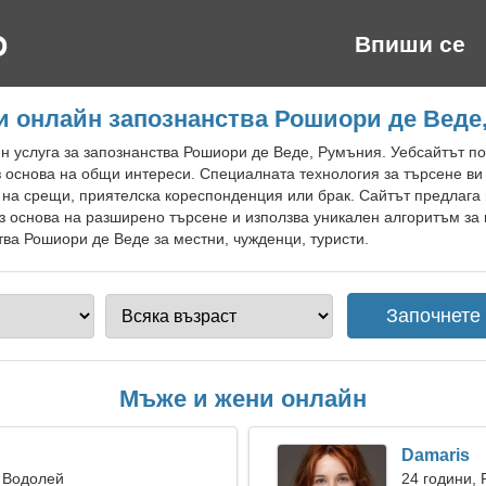
Впиши се
и онлайн запознанства Рошиори де Веде
н услуга за запознанства Рошиори де Веде, Румъния. Уебсайтът по
основа на общи интереси. Специалната технология за търсене ви
 на срещи, приятелска кореспонденция или брак. Сайтът предлаг
 основа на разширено търсене и използва уникален алгоритъм за 
тва Рошиори де Веде за местни, чужденци, туристи.
Мъже и жени онлайн
Damaris
 Водолей
24 години, 