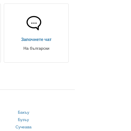
Започнете чат
На български
Бакъу
Бузъу
Сучеава