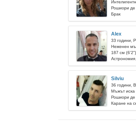
Интелигент
Рошиори де
Брак
Alex
33 години, 
Неженен мъ
187 см (6'2"
Астрономия,
Silviu
36 години, 
Мъжът иска
Рошиори де
Каране на с