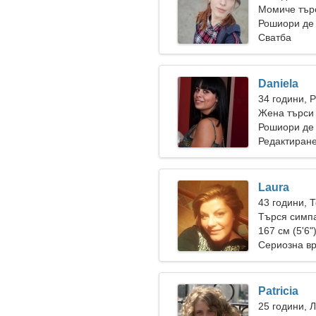
Момиче търс
Рошиори де
Сватба
Daniela
34 години, 
Жена търси 
Рошиори де
Редактиране
Laura
43 години, 
Търся симпа
заедно
167 см (5'6"
Сериозна в
Patricia
25 години, 