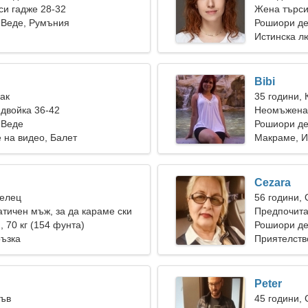
и гадже 28-32
Жена търси
 Веде, Румъния
Рошиори де
Истинска л
Bibi
Рак
35 години, 
двойка 36-42
Неомъжена 
 Веде
Рошиори де
 на видео, Балет
Макраме, И
Cezara
Телец
56 години,
тичен мъж, за да караме ски
Предпочита
), 70 кг (154 фунта)
Рошиори де
ръзка
Приятелств
Peter
Лъв
45 години,