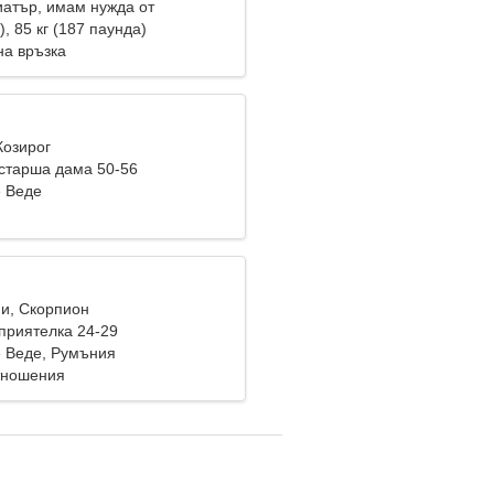
иатър, имам нужда от
лна жена
), 85 кг (187 паунда)
на връзка
Козирог
старша дама 50-56
 Веде
ни, Скорпион
приятелка 24-29
 Веде, Румъния
тношения