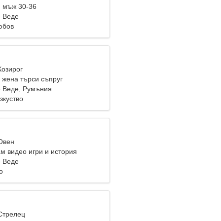
 мъж 30-36
 Веде
юбов
Козирог
жена търси съпруг
 Веде, Румъния
зкуство
 Овен
м видео игри и история
 Веде
о
 Стрелец