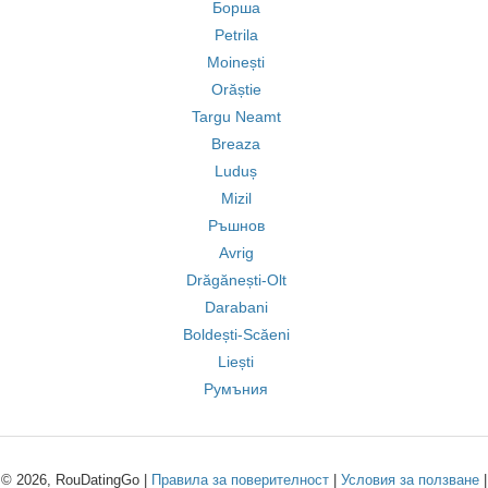
Борша
Petrila
Moinești
Orăștie
Targu Neamt
Breaza
Luduș
Mizil
Ръшнов
Avrig
Drăgănești-Olt
Darabani
Boldești-Scăeni
Liești
Румъния
© 2026, RouDatingGo |
Правила за поверителност
|
Условия за ползване
|