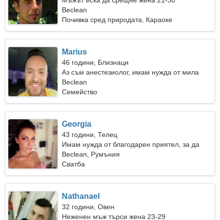
Мъжът иска да срещне жена 21-30
Beclean
Почивка сред природата, Караоке
Marius
46 години, Близнаци
Аз съм анестезиолог, имам нужда от мила
жена
Beclean
Семейство
Georgia
43 години, Телец
Имам нужда от благодарен приятел, за да
пътувам
Beclean, Румъния
Сватба
Nathanael
32 години, Овен
Неженен мъж търси жена 23-29