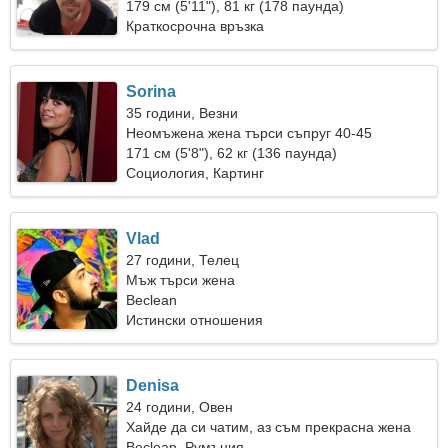
179 см (5'11"), 81 кг (178 паунда)
Краткосрочна връзка
Sorina
35 години, Везни
Неомъжена жена търси съпруг 40-45
171 см (5'8"), 62 кг (136 паунда)
Социология, Картинг
Vlad
27 години, Телец
Мъж търси жена
Beclean
Истински отношения
Denisa
24 години, Овен
Хайде да си чатим, аз съм прекрасна жена
Beclean, Румъния