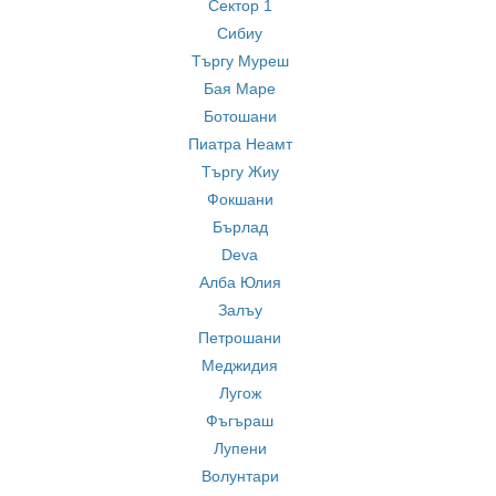
Сектор 1
Сибиу
Търгу Муреш
Бая Маре
Ботошани
Пиатра Неамт
Търгу Жиу
Фокшани
Бърлад
Deva
Алба Юлия
Залъу
Петрошани
Меджидия
Лугож
Фъгъраш
Лупени
Волунтари