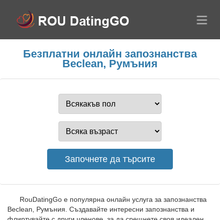
Безплатни онлайн запознанства
Beclean, Румъния
RouDatingGo е популярна онлайн услуга за запознанства
Beclean, Румъния. Създавайте интересни запознанства и
флиртувайте с други членове, за да срещнете своя идеален