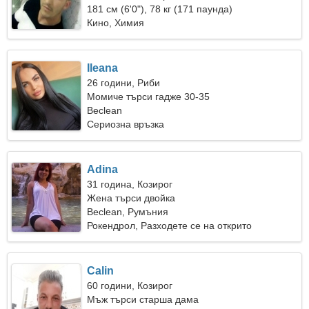
181 см (6'0"), 78 кг (171 паунда)
Кино, Химия
Ileana
26 години, Риби
Момиче търси гадже 30-35
Beclean
Сериозна връзка
Adina
31 година, Козирог
Жена търси двойка
Beclean, Румъния
Рокендрол, Разходете се на открито
Calin
60 години, Козирог
Мъж търси старша дама