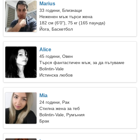
Marius
33 години, Близнаци
Неженен мъж търси жена
182 см (6'0"), 75 кг (165 паунда)
Йога, Баскетбол
Alice
45 години, Овен
Търся фантастичен мъж, за да пътуваме
заедно
Bolintin-Vale
Истинска любов
Mia
24 години, Рак
Стилна жена за теб
Bolintin-Vale, Румъния
Брак