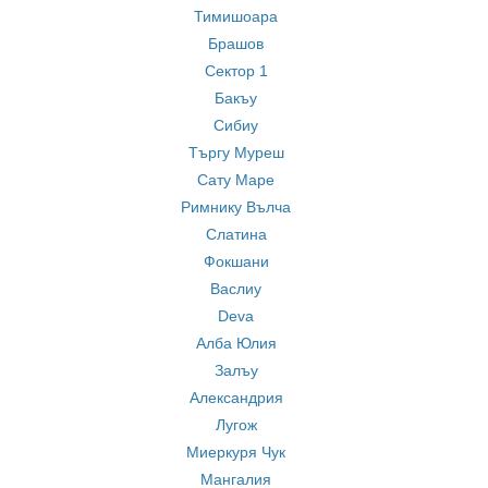
Тимишоара
Брашов
Сектор 1
Бакъу
Сибиу
Търгу Муреш
Сату Маре
Римнику Вълча
Слатина
Фокшани
Васлиу
Deva
Алба Юлия
Залъу
Александрия
Лугож
Миеркуря Чук
Мангалия