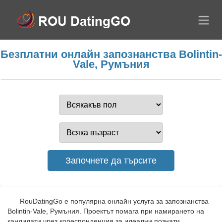
Безплатни онлайн запознанства Bolintin-
Vale, Румъния
RouDatingGo е популярна онлайн услуга за запознанства
Bolintin-Vale, Румъния. Проектът помага при намирането на
кандидати чрез кореспонденция за идеални познати.