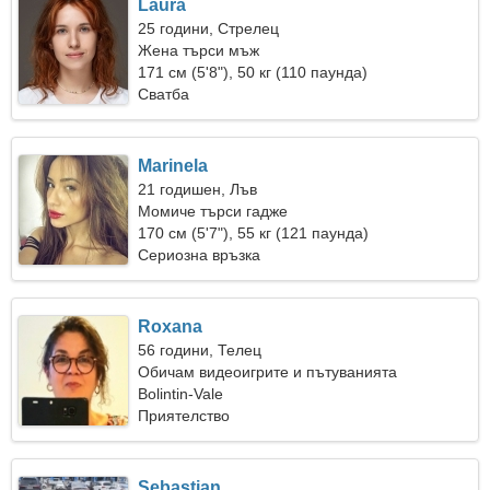
Laura
25 години, Стрелец
Жена търси мъж
171 см (5'8"), 50 кг (110 паунда)
Сватба
Marinela
21 годишен, Лъв
Момиче търси гадже
170 см (5'7"), 55 кг (121 паунда)
Сериозна връзка
Roxana
56 години, Телец
Обичам видеоигрите и пътуванията
Bolintin-Vale
Приятелство
Sebastian