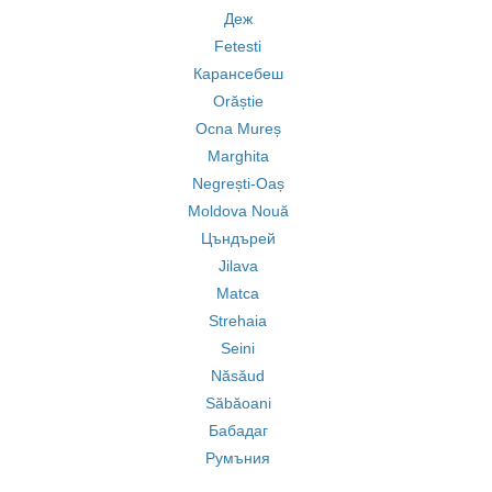
Деж
Fetesti
Карансебеш
Orăștie
Ocna Mureș
Marghita
Negrești-Oaș
Moldova Nouă
Цъндърей
Jilava
Matca
Strehaia
Seini
Năsăud
Săbăoani
Бабадаг
Румъния