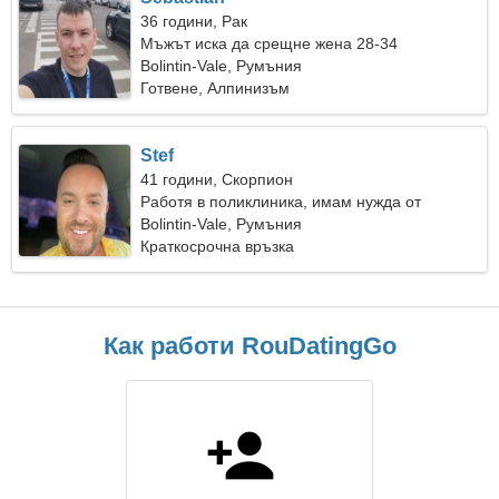
36 години, Рак
Мъжът иска да срещне жена 28-34
Bolintin-Vale, Румъния
Готвене, Алпинизъм
Stef
41 години, Скорпион
Работя в поликлиника, имам нужда от
любяща жена
Bolintin-Vale, Румъния
Краткосрочна връзка
Как работи RouDatingGo