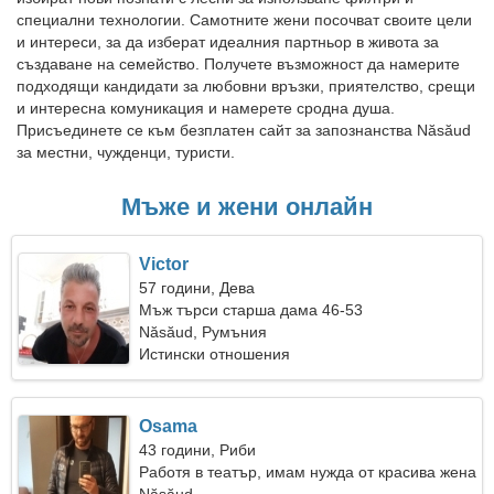
специални технологии. Самотните жени посочват своите цели
и интереси, за да изберат идеалния партньор в живота за
създаване на семейство. Получете възможност да намерите
подходящи кандидати за любовни връзки, приятелство, срещи
и интересна комуникация и намерете сродна душа.
Присъединете се към безплатен сайт за запознанства Năsăud
за местни, чужденци, туристи.
Мъже и жени онлайн
Victor
57 години, Дева
Мъж търси старша дама 46-53
Năsăud, Румъния
Истински отношения
Osama
43 години, Риби
Работя в театър, имам нужда от красива жена