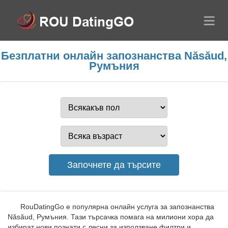
Безплатни онлайн запознанства Năsăud,
Румъния
RouDatingGo е популярна онлайн услуга за запознанства
Năsăud, Румъния. Тази търсачка помага на милиони хора да
избират нови познати с лесни за използване филтри и