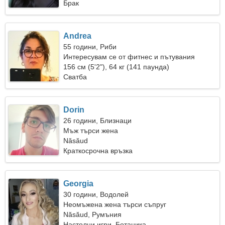
Брак
Andrea
55 години, Риби
Интересувам се от фитнес и пътувания
156 см (5'2"), 64 кг (141 паунда)
Сватба
Dorin
26 години, Близнаци
Мъж търси жена
Năsăud
Краткосрочна връзка
Georgia
30 години, Водолей
Неомъжена жена търси съпруг
Năsăud, Румъния
Настолни игри, Ботаника