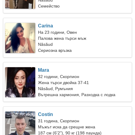
Năsăud
Семейство
Carina
На 23 години, Овен
Палова жена търси мъж
Năsăud
Сериозна връзка
Mara
32 години, Скорпион
Жена търси двойка 37-41
Năsăud, Румъния
Вътрешна хармония, Разходка с лодка
Costin
31 година, Скорпион
Мъжът иска да срещне жена
187 см (6'2"), 90 кг (198 паунда)