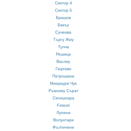
Сектор 4
Сектор 5
Брашов
Бакъу
Сучеава
Търгу Жиу
Тулча
Решица
Васлиу
Гюргево
Петрошани
Миеркуря Чук
Ръмнику Сърат
Сигишоара
Fetesti
Лупени
Волунтари
Фълтичени