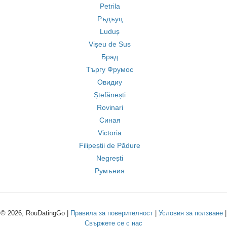
Petrila
Ръдъуц
Luduș
Vișeu de Sus
Брад
Търгу Фрумос
Овидиу
Ștefănești
Rovinari
Синая
Victoria
Filipeștii de Pădure
Negrești
Румъния
© 2026, RouDatingGo |
Правила за поверителност
|
Условия за ползване
|
Свържете се с нас