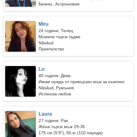
Бизнес, Астрономия
Miru
24 години, Телец
Момиче търси гадже
Năsăud
Приятелство
Lu
40 години, Дева
Имам нужда от привързан мъж за къмпинг
Năsăud, Румъния
Истинска любов
Laura
27 години, Рак
Жена търси мъж 29-35
175 см (5'9"), 50 кг (110 паунда)