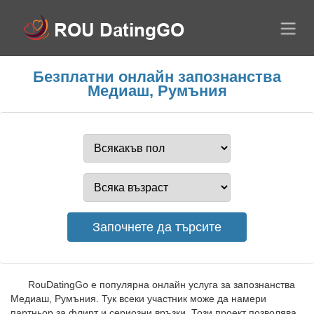
Безплатни онлайн запознанства
Медиаш, Румъния
RouDatingGo е популярна онлайн услуга за запознанства
Медиаш, Румъния. Тук всеки участник може да намери
партньор за флирт и сериозни връзки. Този проект позволява