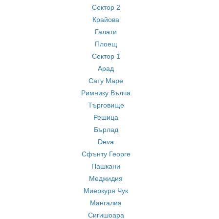
Сектор 2
Крайова
Галати
Плоещ
Сектор 1
Арад
Сату Маре
Римнику Вълча
Търговище
Решица
Бърлад
Deva
Сфънту Георге
Пашкани
Меджидия
Миеркуря Чук
Мангалия
Сигишоара