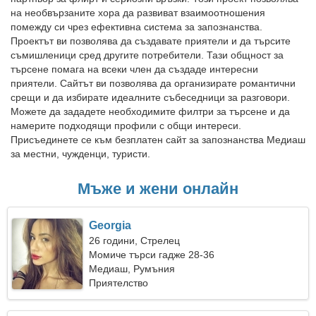
на необвързаните хора да развиват взаимоотношения
помежду си чрез ефективна система за запознанства.
Проектът ви позволява да създавате приятели и да търсите
съмишленици сред другите потребители. Тази общност за
търсене помага на всеки член да създаде интересни
приятели. Сайтът ви позволява да организирате романтични
срещи и да избирате идеалните събеседници за разговори.
Можете да зададете необходимите филтри за търсене и да
намерите подходящи профили с общи интереси.
Присъединете се към безплатен сайт за запознанства Медиаш
за местни, чужденци, туристи.
Мъже и жени онлайн
Georgia
26 години, Стрелец
Момиче търси гадже 28-36
Медиаш, Румъния
Приятелство