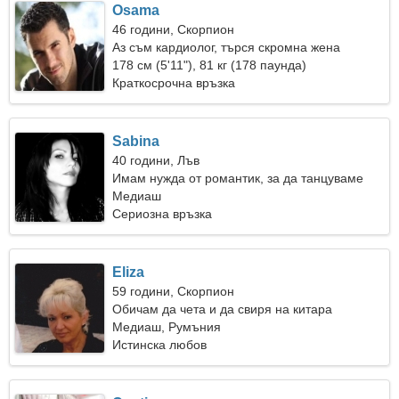
Osama
46 години, Скорпион
Аз съм кардиолог, търся скромна жена
178 см (5'11"), 81 кг (178 паунда)
Краткосрочна връзка
Sabina
40 години, Лъв
Имам нужда от романтик, за да танцуваме
заедно
Медиаш
Сериозна връзка
Eliza
59 години, Скорпион
Обичам да чета и да свиря на китара
Медиаш, Румъния
Истинска любов