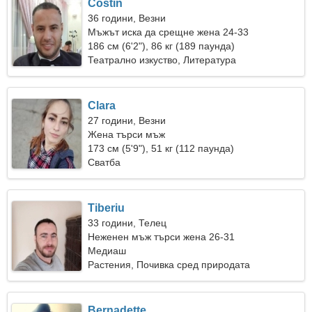
Costin
36 години, Везни
Мъжът иска да срещне жена 24-33
186 см (6'2"), 86 кг (189 паунда)
Театрално изкуство, Литература
Clara
27 години, Везни
Жена търси мъж
173 см (5'9"), 51 кг (112 паунда)
Сватба
Tiberiu
33 години, Телец
Неженен мъж търси жена 26-31
Медиаш
Растения, Почивка сред природата
Bernadette