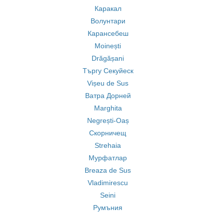
Каракал
Волунтари
Карансебеш
Moinești
Drăgășani
Търгу Секуйеск
Vișeu de Sus
Ватра Дорней
Marghita
Negrești-Oaș
Скорничещ
Strehaia
Мурфатлар
Breaza de Sus
Vladimirescu
Seini
Румъния