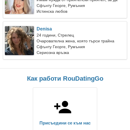
танцуваме заедно
Сфънту Георге, Румъния
Истинска любов
Denisa
24 години, Стрелец
Очарователна жена, която търси трайна
връзка
Сфънту Георге, Румъния
Сериозна връзка
Как работи RouDatingGo
Присъедини се към нас