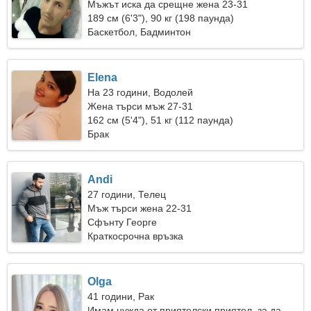
Мъжът иска да срещне жена 23-31
189 см (6'3"), 90 кг (198 паунда)
Баскетбол, Бадминтон
Elena
На 23 години, Водолей
Жена търси мъж 27-31
162 см (5'4"), 51 кг (112 паунда)
Брак
Andi
27 години, Телец
Мъж търси жена 22-31
Сфънту Георге
Краткосрочна връзка
Olga
41 години, Рак
Имам нужда от приятелски приятел, за да