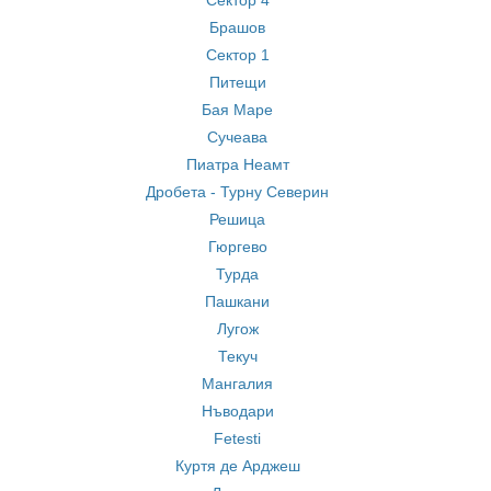
Сектор 4
Брашов
Сектор 1
Питещи
Бая Маре
Сучеава
Пиатра Неамт
Дробета - Турну Северин
Решица
Гюргево
Турда
Пашкани
Лугож
Текуч
Мангалия
Нъводари
Fetesti
Куртя де Арджеш