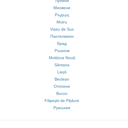
Лупени
Миовени
Ръдъуц
Motru
Vișeu de Sus
Пантелимон
Брад
Ръшнов
Moldova Nouă
Sântana
Liești
Beclean
Отопени
Bucov
Filipeștii de Pădure
Румъния