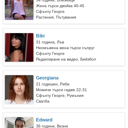
34 години, Близнаци
Жена търси двойка 40-45
Сфънту Георге
Растения, Пътувания
Bibi
31 година, Лъв
Неомъжена жена търси съпруг
Сфънту Георге
Редактиране на видео, Бейзбол
Georgiana
21 годишен, Риби
Момиче търси гадже 22-31
Сфънту Георге, Румъния
Сватба
Edward
36 години, Везни