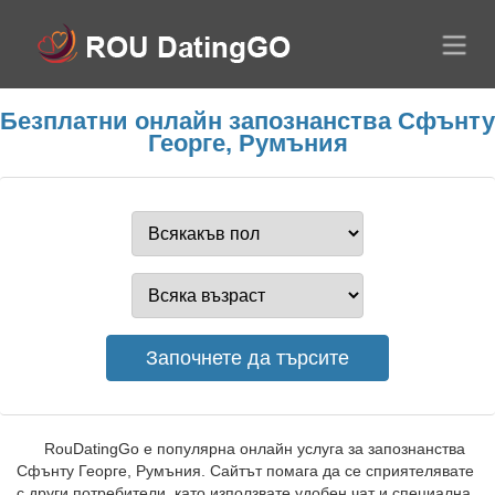
Безплатни онлайн запознанства Сфънту
Георге, Румъния
RouDatingGo е популярна онлайн услуга за запознанства
Сфънту Георге, Румъния. Сайтът помага да се сприятелявате
с други потребители, като използвате удобен чат и специална