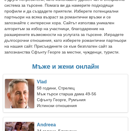
система за търсене. Помага ви да намерите подходящи
профили и да създадете приятели. Изберете потенциални
партньори на всяка възраст за романтични връзки и се
запознайте с интересни хора. Сайтът използва уникален
алгоритъм за избор на участници, благодарение на
разширените възможности на услугата за търсене. Изградете
дългосрочни отношения, като изберете романтични партньори
на нашия сайт. Присъединете се към безплатен сайт за
запознанства Сфънту Георге за местни, чужденци, туристи.
Мъже и жени онлайн
Vlad
58 години, Стрелец
Мъж търси старша дама 49-56
Сфънту Георге, Румъния
Истински отношения
Andreea