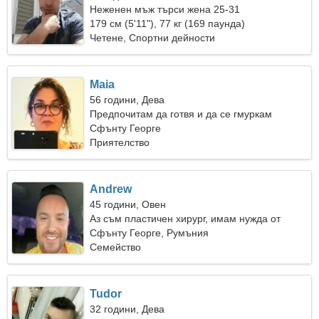
Неженен мъж търси жена 25-31
179 см (5'11"), 77 кг (169 паунда)
Четене, Спортни дейности
Maia
56 години, Дева
Предпочитам да готвя и да се гмуркам
Сфънту Георге
Приятелство
Andrew
45 години, Овен
Аз съм пластичен хирург, имам нужда от
красива жена
Сфънту Георге, Румъния
Семейство
Tudor
32 години, Дева