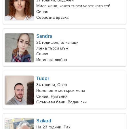
27 години, Водолей
Мила жена, която търси човек като теб
Синая
Сериозна връзка
Sandra
21 годишен, Близнаци
Жена търси мъж
Синая
Истинска любов
Tudor
34 години, Овен
Неженен мъж търси жена
Синая, Румъния
Слънчеви бани, Водни ски
Szilard
На 23 години, Рак