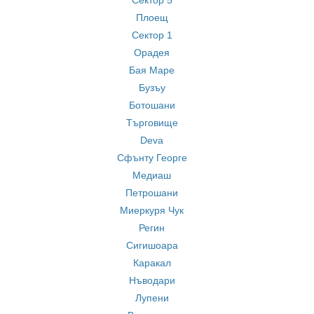
Сектор 5
Плоещ
Сектор 1
Орадея
Бая Маре
Бузъу
Ботошани
Търговище
Deva
Сфънту Георге
Медиаш
Петрошани
Миеркуря Чук
Регин
Сигишоара
Каракал
Нъводари
Лупени