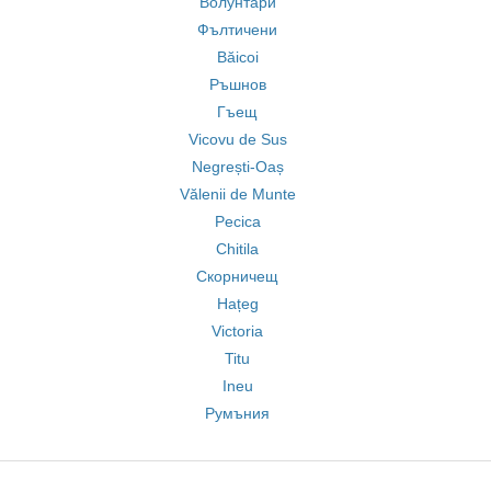
Волунтари
Фълтичени
Băicoi
Ръшнов
Гъещ
Vicovu de Sus
Negrești-Oaș
Vălenii de Munte
Pecica
Chitila
Скорничещ
Hațeg
Victoria
Titu
Ineu
Румъния