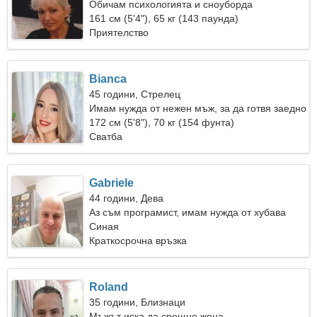
Обичам психологията и сноуборда
161 см (5'4"), 65 кг (143 паунда)
Приятелство
Bianca
45 години, Стрелец
Имам нужда от нежен мъж, за да готвя заедно
172 см (5'8"), 70 кг (154 фунта)
Сватба
Gabriele
44 години, Дева
Аз съм програмист, имам нужда от хубава
жена
Синая
Краткосрочна връзка
Roland
35 години, Близнаци
Мъжът иска да срещне жена