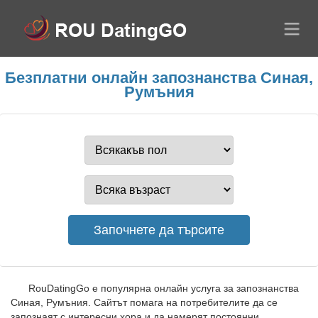
Безплатни онлайн запознанства Синая,
Румъния
RouDatingGo е популярна онлайн услуга за запознанства
Синая, Румъния. Сайтът помага на потребителите да се
запознаят с интересни хора и да намерят постоянни