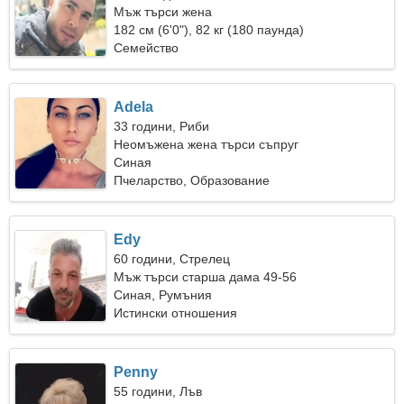
Мъж търси жена
182 см (6'0"), 82 кг (180 паунда)
Семейство
Adela
33 години, Риби
Неомъжена жена търси съпруг
Синая
Пчеларство, Образование
Edy
60 години, Стрелец
Мъж търси старша дама 49-56
Синая, Румъния
Истински отношения
Penny
55 години, Лъв