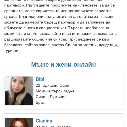
партньори. Разгледайте профилите на членовете, за да се
срещнете, да се сприятелите или да започнете сериозна
връзка. Благодарение на уникалния алгоритъм за търсене
можете да намерите бъдещ партньор и да започнете да
общувате с него в специален чат. Търсете необвързани
момичета и мъже, създавайте нови интересни запознанства,
разширявайте социалния си кръг. Присъединете се към
безплатен сайт за запознанства Синая за местни, чужденци,
туристи.
Мъже и жени онлайн
Bibi
22 годишен, Овен
Момиче търси гадже
Синая, Румъния
Брак
Gianina