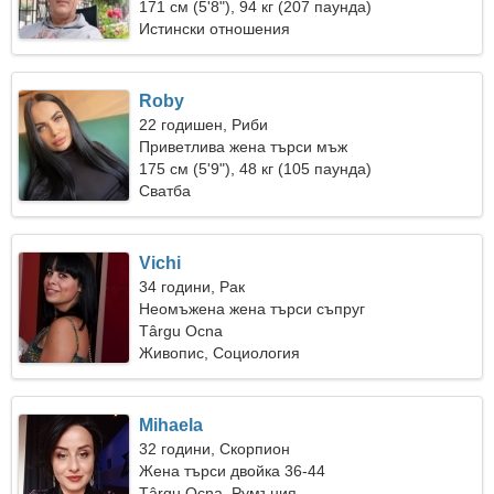
171 см (5'8"), 94 кг (207 паунда)
Истински отношения
Roby
22 годишен, Риби
Приветлива жена търси мъж
175 см (5'9"), 48 кг (105 паунда)
Сватба
Vichi
34 години, Рак
Неомъжена жена търси съпруг
Târgu Ocna
Живопис, Социология
Mihaela
32 години, Скорпион
Жена търси двойка 36-44
Târgu Ocna, Румъния