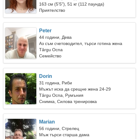
163 см (5'5"), 51 кг (112 паунда)
Приятелство
Peter
44 години, Дева
Аз съм счетоводител, търси готина жена
Târgu Ocna
Семейство
Dorin
31 година, Риби
Мъжът иска да срещне жена 24-29
Târgu Ocna, Румъния
Снимка, Силова тренировка
Marian
56 години, Стрелец
Мъж търси старша дама