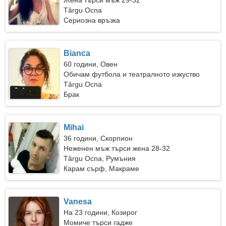
Жена търси мъж 29-32
Târgu Ocna
Сериозна връзка
Bianca
60 години, Овен
Обичам футбола и театралното изкуство
Târgu Ocna
Брак
Mihai
36 години, Скорпион
Неженен мъж търси жена 28-32
Târgu Ocna, Румъния
Карам сърф, Макраме
Vanesa
На 23 години, Козирог
Момиче търси гадже