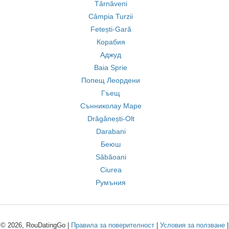
Târnăveni
Câmpia Turzii
Fetești-Gară
Корабия
Аджуд
Baia Sprie
Попещ Леордени
Гъещ
Сънниколау Маре
Drăgănești-Olt
Darabani
Беюш
Săbăoani
Ciurea
Румъния
© 2026, RouDatingGo |
Правила за поверителност
|
Условия за ползване
|