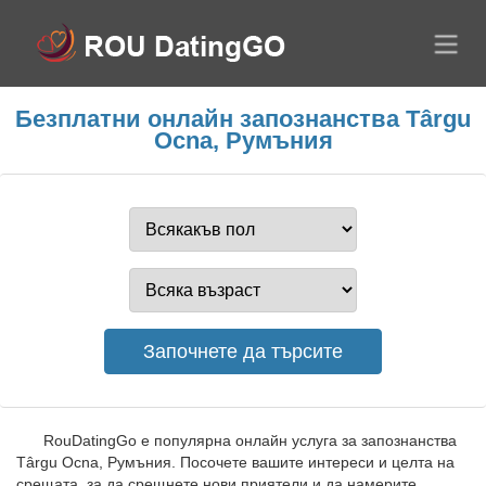
Безплатни онлайн запознанства Târgu
Ocna, Румъния
RouDatingGo е популярна онлайн услуга за запознанства
Târgu Ocna, Румъния. Посочете вашите интереси и целта на
срещата, за да срещнете нови приятели и да намерите