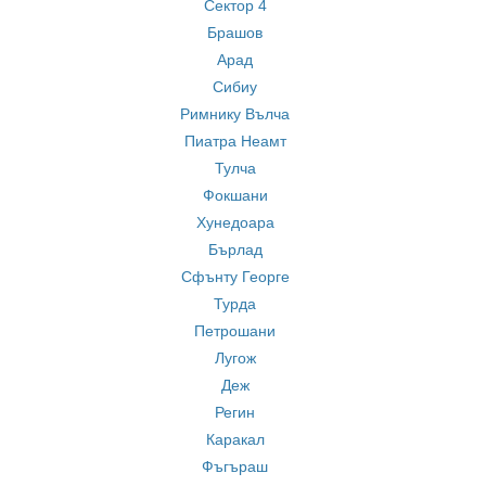
Сектор 4
Брашов
Арад
Сибиу
Римнику Вълча
Пиатра Неамт
Тулча
Фокшани
Хунедоара
Бърлад
Сфънту Георге
Турда
Петрошани
Лугож
Деж
Регин
Каракал
Фъгъраш