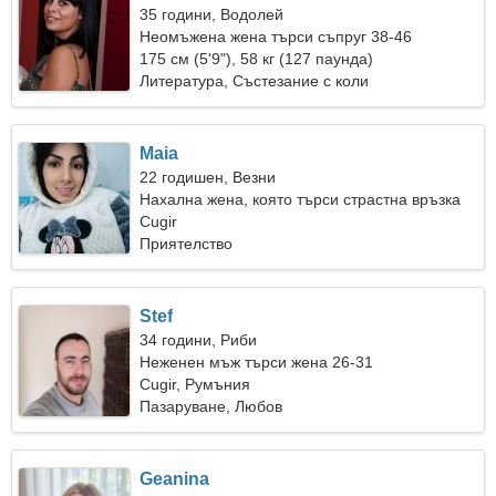
35 години, Водолей
Неомъжена жена търси съпруг 38-46
175 см (5'9"), 58 кг (127 паунда)
Литература, Състезание с коли
Maia
22 годишен, Везни
Нахална жена, която търси страстна връзка
Cugir
Приятелство
Stef
34 години, Риби
Неженен мъж търси жена 26-31
Cugir, Румъния
Пазаруване, Любов
Geanina