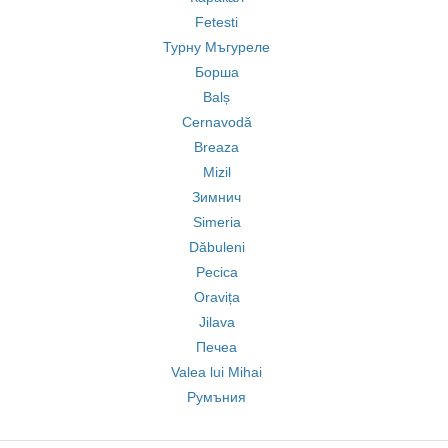
Fetesti
Турну Мъгуреле
Борша
Balș
Cernavodă
Breaza
Mizil
Зимнич
Simeria
Dăbuleni
Pecica
Oravița
Jilava
Печеа
Valea lui Mihai
Румъния