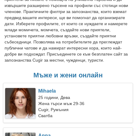
извършите разширено търсене на профили със стотици нови
членове. Практичните филтри за запознанства, които вземат
предвид вашите интереси, ще ви помогнат да организирате
дати. Изберете профилите, от които се нуждаете и намерете
млади момичета, момчета, създайте нови приятели,
установете приятни любовни връзки, създайте приятни
събеседници. Позволява на потребителите да преглеждат
публични чатове и да намират интересни хора, които най-
добре ви подхождат. Присъединете се към безплатен сайт за
запознанства Cugir за местни, чужденци, туристи.
Мъже и жени онлайн
Mihaela
25 години, Дева
Жена търси мъж 29-36
Cugir, Румъния
Сватба
Anna