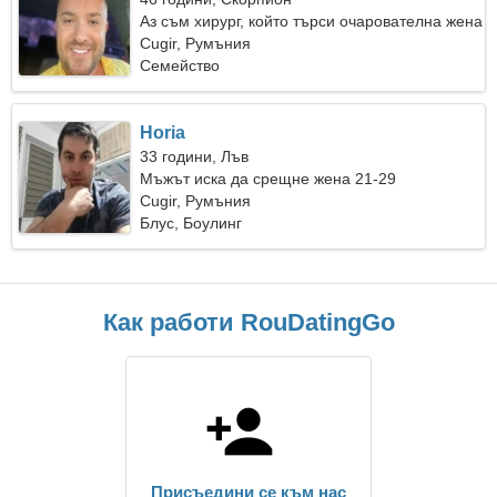
Аз съм хирург, който търси очарователна жена
Cugir, Румъния
Семейство
Horia
33 години, Лъв
Мъжът иска да срещне жена 21-29
Cugir, Румъния
Блус, Боулинг
Как работи RouDatingGo
Присъедини се към нас