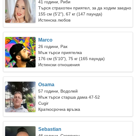
41 години, Риби
Търся страхотен приятел, за да ходим заедно
155 см (5'2"), 67 кг (147 паунда)
Истинска любов
Marco
26 години, Рак
Мъж търси приятелка
176 см (5'10"), 75 кг (165 паунда)
Истински отношения
Osama
57 години, Водолей
Мъж търси старша дама 47-52
Cugir
Краткосрочна връзка
Sebastian
46 години, Скорпион