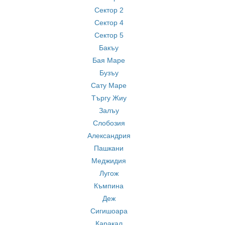
Сектор 2
Сектор 4
Сектор 5
Бакъу
Бая Маре
Бузъу
Сату Маре
Търгу Жиу
Залъу
Слобозия
Александрия
Пашкани
Меджидия
Лугож
Къмпина
Деж
Сигишоара
Каракал